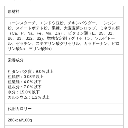
原材料
コーンスターチ、エンドウ豆粉、チキンパウダー、ニンジン
粉、スイートポテト粉、果糖、大麦麦芽シロップ、ミネラル類
（Ca、P、Na、Fe、Mn、Zn）、ビタミン類（E、B5、B1、
B6、B3、B12、B2)、増粘安定剤（グリセリン、ソルビトー
ル、ゼラチン、ステアリン酸グリセリル、カラギーナン、ピロ
リン酸Na、三リン酸Na）
栄養成分
粗タンパク質：9.0％以上
粗脂肪：0.03％以上
粗繊維：4.0％以下
粗灰分：7.0％以下
水分：15.0％以下
カルシウム：1.2％以上
代謝カロリー
286kcal/100g