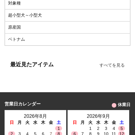
対象種
超小型犬～小型犬
原産国
ベトナム
最近見たアイテム
すべてを見る
営業日カレンダー
休業日
2026年8月
2026年9月
日
月
火
水
木
金
土
日
月
火
水
木
金
土
1
1
2
3
4
5
2
3
4
5
6
7
8
6
7
8
9
10
11
12