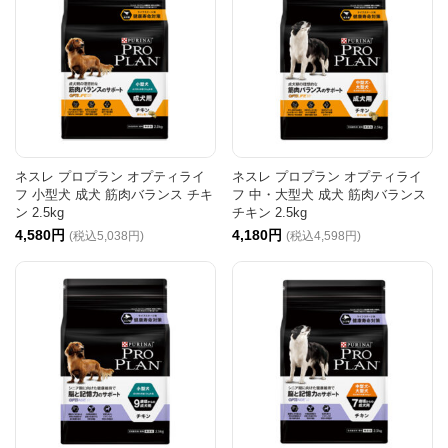
ネスレ プロプラン オプティライ
ネスレ プロプラン オプティライ
フ 小型犬 成犬 筋肉バランス チキ
フ 中・大型犬 成犬 筋肉バランス
ン 2.5kg
チキン 2.5kg
4,580円
4,180円
(税込5,038円)
(税込4,598円)