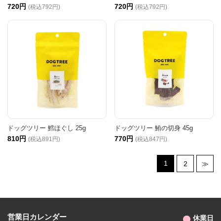
720円
720円
(税込792円)
(税込792円)
ドッグツリー 鱈ほぐし 25g
ドッグツリー 鮪の切身 45g
810円
770円
(税込891円)
(税込847円)
1
2
≫
営業日カレンダー
休業日