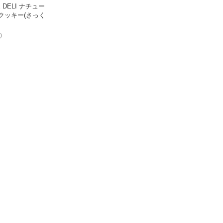
E DELI ナチュー
クッキー(さっく
)