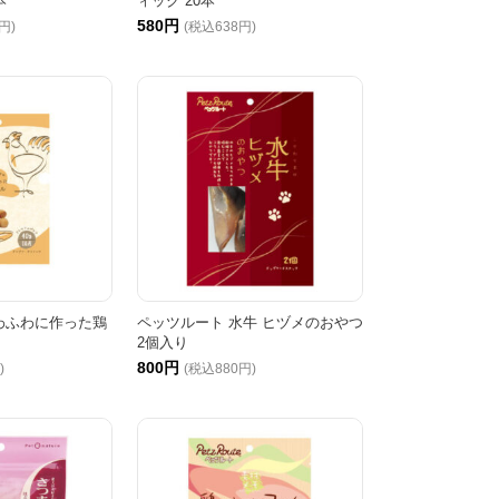
本
ィック 20本
580円
円)
(税込638円)
わふわに作った鶏
ペッツルート 水牛 ヒヅメのおやつ
2個入り
800円
)
(税込880円)