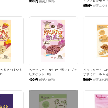
ィックお徳用 40
800円
)
(税込880円)
950円
(税込1,045
りかりさつまいも
ペッツルート かりかり紫いもプチ
ペッツルート ふ
g
ビスケット 60g
ササミボール 40g
400円
500円
)
(税込440円)
(税込550円