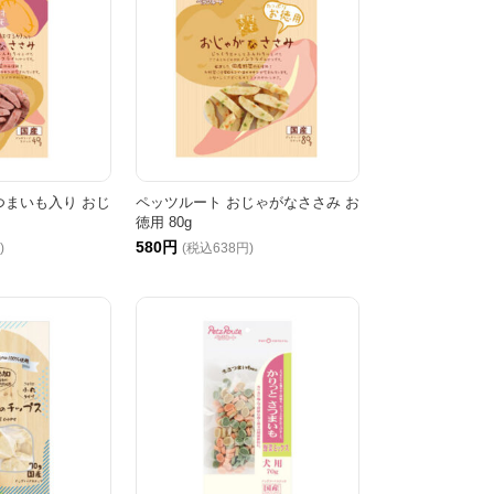
つまいも入り おじ
ペッツルート おじゃがなささみ お
徳用 80g
580円
)
(税込638円)