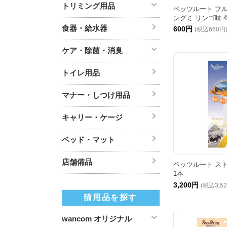
トリミング用品
ペッツルート フ
ングミ リンゴ味 4
食器・給水器
600円
(税込660円
ケア・除菌・消臭
トイレ用品
マナー・しつけ用品
キャリー・ケージ
ベッド・マット
店舗備品
ペッツルート スト
1本
3,200円
(税込3,5
猫用品を探す
wancom オリジナル