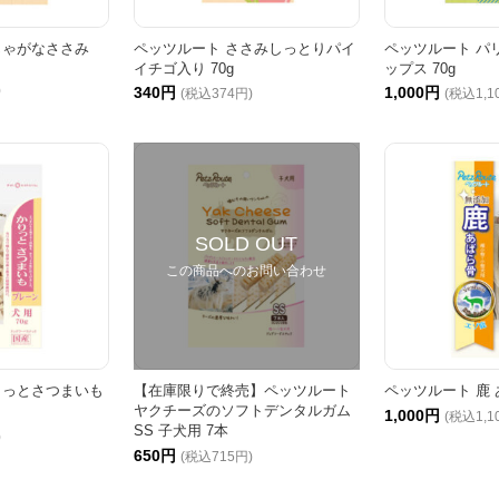
じゃがなささみ
ペッツルート ささみしっとりパイ
ペッツルート パ
イチゴ入り 70g
ップス 70g
)
340円
1,000円
(税込374円)
(税込1,1
SOLD OUT
この商品へのお問い合わせ
りっとさつまいも
【在庫限りで終売】ペッツルート
ペッツルート 鹿 
ヤクチーズのソフトデンタルガム
1,000円
(税込1,1
SS 子犬用 7本
)
650円
(税込715円)