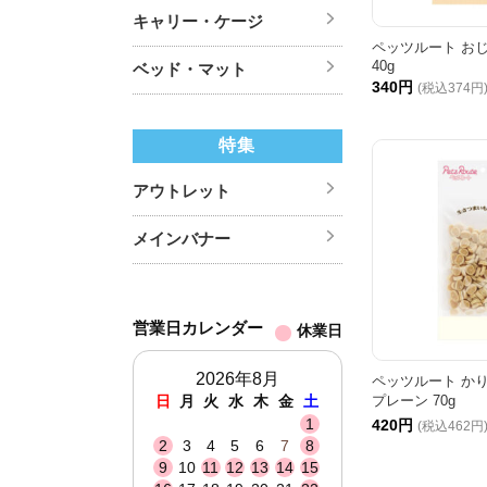
キャリー・ケージ
ペッツルート お
40g
ベッド・マット
340円
(税込374円
特集
アウトレット
メインバナー
営業日カレンダー
休業日
2026年8月
ペッツルート か
日
月
火
水
木
金
土
プレーン 70g
1
420円
(税込462円
2
3
4
5
6
7
8
9
10
11
12
13
14
15