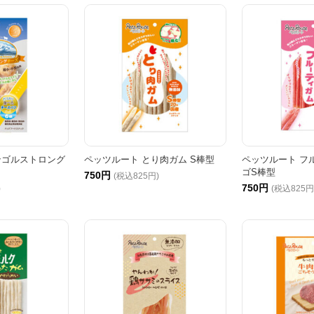
ンゴルストロング
ペッツルート とり肉ガム S棒型
ペッツルート フ
ゴS棒型
750円
(税込825円)
750円
)
(税込825円