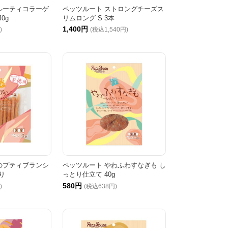
ルーティコラーゲ
ペッツルート ストロングチーズス
0g
リムロング S 3本
1,400円
)
(税込1,540円)
のプティブランシ
ペッツルート やわふわすなぎも し
り
っとり仕立て 40g
580円
)
(税込638円)