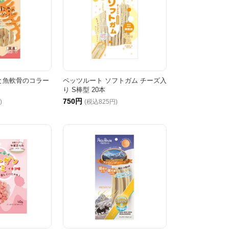
と魚軟骨のコラー
ペッツルート ソフトガム チーズ入
り S棒型 20本
750円
)
(税込825円)