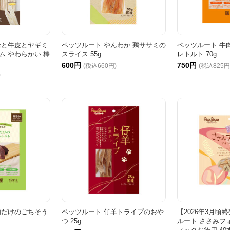
米と牛皮とヤギミ
ペッツルート やんわか 鶏ササミの
ペッツルート 牛
ム やわらかい 棒
スライス 55g
レトルト 70g
600円
750円
(税込660円)
(税込825円
)
肉だけのごちそう
ペッツルート 仔羊トライプのおや
【2026年3月頃
つ 25g
ルート ささみフ