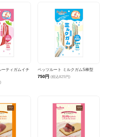
ルーティガムイチ
ペッツルート ミルクガムS棒型
750円
(税込825円)
)