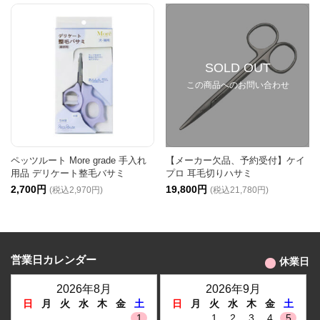
SOLD OUT
この商品へのお問い合わせ
ペッツルート More grade 手入れ
【メーカー欠品、予約受付】ケイ
用品 デリケート整毛バサミ
プロ 耳毛切りハサミ
2,700円
19,800円
(税込2,970円)
(税込21,780円)
営業日カレンダー
休業日
2026年8月
2026年9月
日
月
火
水
木
金
土
日
月
火
水
木
金
土
1
1
2
3
4
5