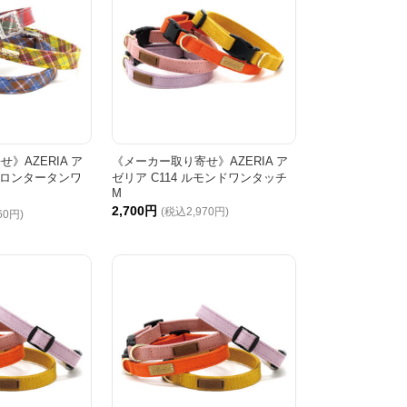
》AZERIA ア
《メーカー取り寄せ》AZERIA ア
パピロンタータンワ
ゼリア C114 ルモンドワンタッチ
M
2,700円
(税込2,970円)
60円)