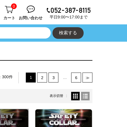
0
平日9:00〜17:00まで
カート
お問い合わせ
300件
1
…
2
3
6
≫
表示切替