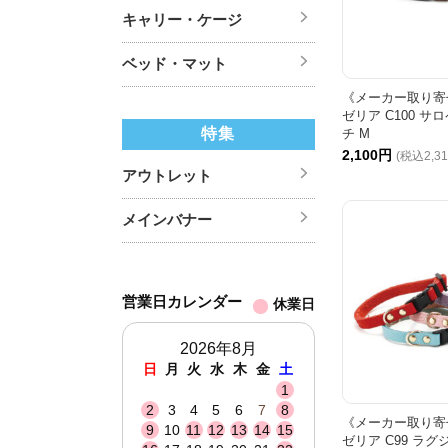
キャリー・ケージ
ベッド・マット
《メーカー取り寄せ
ゼリア C100 
特集
チ M
2,100円
(税込2,3
アウトレット
メインバナー
営業日カレンダー
休業日
2026年8月
日
月
火
水
木
金
土
1
2
3
4
5
6
7
8
《メーカー取り寄せ
9
10
11
12
13
14
15
ゼリア C99 ラ