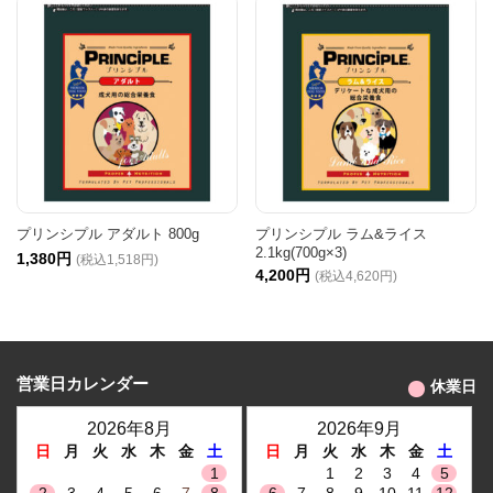
プリンシプル アダルト 800g
プリンシプル ラム&ライス
2.1kg(700g×3)
1,380円
(税込1,518円)
4,200円
(税込4,620円)
営業日カレンダー
休業日
2026年8月
2026年9月
日
月
火
水
木
金
土
日
月
火
水
木
金
土
1
1
2
3
4
5
2
3
4
5
6
7
8
6
7
8
9
10
11
12