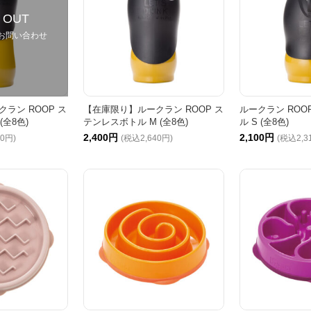
 OUT
お問い合わせ
ラン ROOP ス
【在庫限り】ルークラン ROOP ス
ルークラン ROO
(全8色)
テンレスボトル M (全8色)
ル S (全8色)
2,400円
2,100円
70円)
(税込2,640円)
(税込2,3