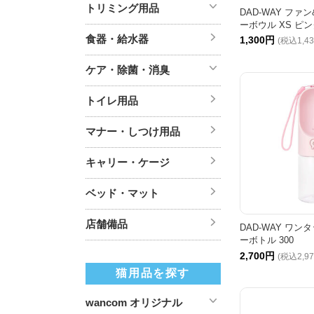
トリミング用品
DAD-WAY フ
ーボウル XS ピ
食器・給水器
1,300円
(税込1,4
ケア・除菌・消臭
トイレ用品
マナー・しつけ用品
キャリー・ケージ
ベッド・マット
店舗備品
DAD-WAY ワ
ーボトル 300
2,700円
(税込2,9
猫用品を探す
wancom オリジナル