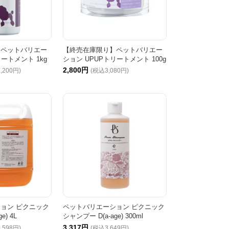
】ペットバリエー
【終売在庫限り】ペットバリエー
ートメント 1kg
ション UPUPトリートメント 100g
2,800円
,200円)
(税込3,080円)
ョン ピクニック
ペットバリエーション ピクニック
e) 4L
シャンプー D(a-age) 300ml
3,317円
,598円)
(税込3,649円)