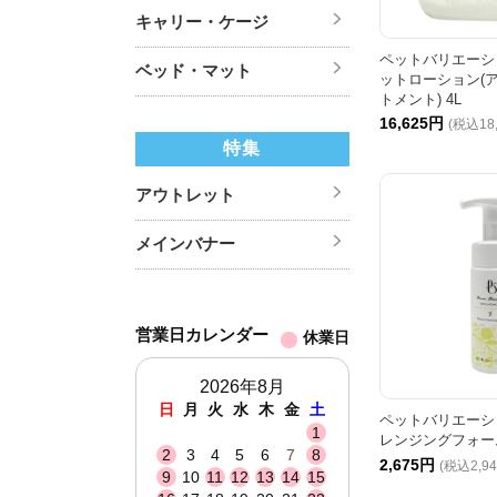
キャリー・ケージ
ペットバリエーシ
ベッド・マット
ットローション(
トメント) 4L
16,625円
(税込18
特集
アウトレット
メインバナー
営業日カレンダー
休業日
2026年8月
日
月
火
水
木
金
土
ペットバリエーシ
1
レンジングフォーム 
2
3
4
5
6
7
8
2,675円
(税込2,9
9
10
11
12
13
14
15