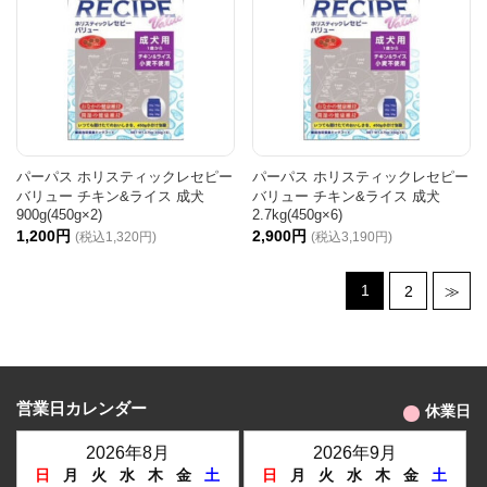
パーパス ホリスティックレセピー
パーパス ホリスティックレセピー
バリュー チキン&ライス 成犬
バリュー チキン&ライス 成犬
900g(450g×2)
2.7kg(450g×6)
1,200円
2,900円
(税込1,320円)
(税込3,190円)
1
2
≫
営業日カレンダー
休業日
2026年8月
2026年9月
日
月
火
水
木
金
土
日
月
火
水
木
金
土