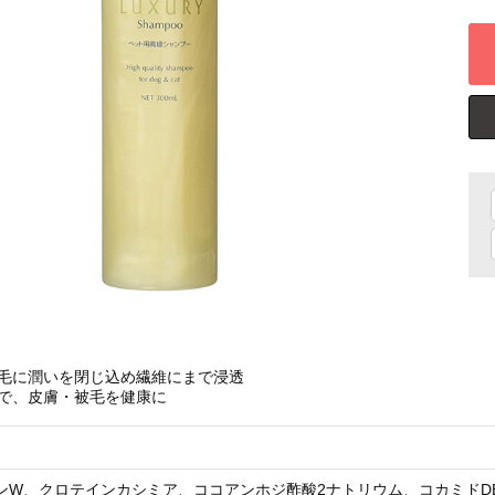
毛に潤いを閉じ込め繊維にまで浸透
で、皮膚・被毛を健康に
ンW、クロテインカシミア、ココアンホジ酢酸2ナトリウム、コカミドD