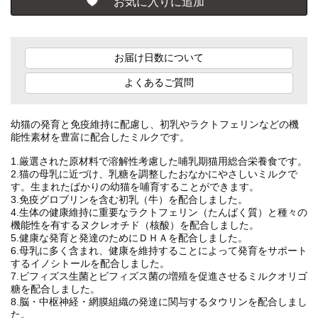
お届け日数について
よくあるご質問
幼猫の発育と免疫維持に配慮し、初乳やラクトフェリンなどの機
能性素材を豊富に配合したミルクです。
1.厳選された原材料で溶解性考慮した哺乳期猫用総合栄養食です。
2.猫の母乳に近づけ、乳糖を調整したおなかにやさしいミルクで
す。生まれたばかりの幼猫を哺育することができます。
3.免疫グロブリンを含む初乳（牛）を配合しました。
4.生体の健康維持に重要なラクトフェリン（たんぱく質）と種々の
機能性を有するヌクレオチド（核酸）を配合しました。
5.健康な発育と発達のためにＤＨＡを配合しました。
6.母乳に多く含まれ、健康を維持することによって発育をサポート
するイノシトールを配合しました。
7.ビフィズス生菌とビフィズス菌の増殖を促進させるミルクオリゴ
糖を配合しました。
8.脳・中枢神経・網膜組織の発達に関与するタウリンを配合しまし
た。