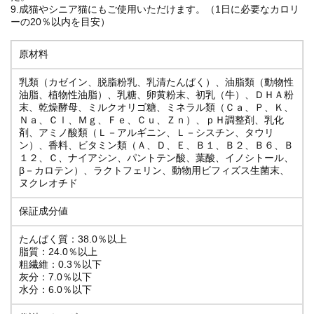
9.成猫やシニア猫にもご使用いただけます。（1日に必要なカロリ
ーの20％以内を目安）
原材料
乳類（カゼイン、脱脂粉乳、乳清たんぱく）、油脂類（動物性
油脂、植物性油脂）、乳糖、卵黄粉末、初乳（牛）、ＤＨＡ粉
末、乾燥酵母、ミルクオリゴ糖、ミネラル類（Ｃａ、Ｐ、Ｋ、
Ｎａ、Ｃｌ、Ｍｇ、Ｆｅ、Ｃｕ、Ｚｎ）、ｐＨ調整剤、乳化
剤、アミノ酸類（Ｌ－アルギニン、Ｌ－シスチン、タウリ
ン）、香料、ビタミン類（Ａ、Ｄ、Ｅ、Ｂ１、Ｂ２、Ｂ６、Ｂ
１２、Ｃ、ナイアシン、パントテン酸、葉酸、イノシトール、
β－カロテン）、ラクトフェリン、動物用ビフィズス生菌末、
ヌクレオチド
保証成分値
たんぱく質：38.0％以上
脂質：24.0％以上
粗繊維：0.3％以下
灰分：7.0％以下
水分：6.0％以下