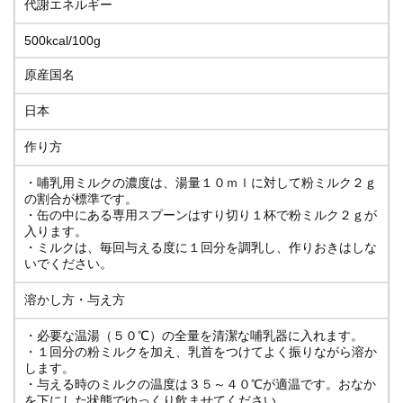
代謝エネルギー
500kcal/100g
原産国名
日本
作り方
・哺乳用ミルクの濃度は、湯量１０ｍｌに対して粉ミルク２ｇ
の割合が標準です。
・缶の中にある専用スプーンはすり切り１杯で粉ミルク２ｇが
入ります。
・ミルクは、毎回与える度に１回分を調乳し、作りおきはしな
いでください。
溶かし方・与え方
・必要な温湯（５０℃）の全量を清潔な哺乳器に入れます。
・１回分の粉ミルクを加え、乳首をつけてよく振りながら溶か
します。
・与える時のミルクの温度は３５～４０℃が適温です。おなか
を下にした状態でゆっくり飲ませてください。