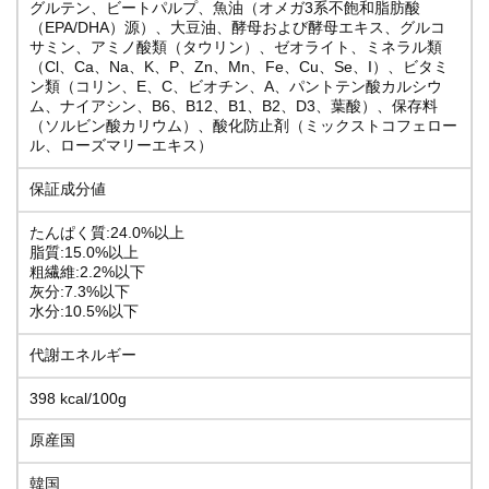
グルテン、ビートパルプ、魚油（オメガ3系不飽和脂肪酸
（EPA/DHA）源）、大豆油、酵母および酵母エキス、グルコ
サミン、アミノ酸類（タウリン）、ゼオライト、ミネラル類
（Cl、Ca、Na、K、P、Zn、Mn、Fe、Cu、Se、I）、ビタミ
ン類（コリン、E、C、ビオチン、A、パントテン酸カルシウ
ム、ナイアシン、B6、B12、B1、B2、D3、葉酸）、保存料
（ソルビン酸カリウム）、酸化防止剤（ミックストコフェロー
ル、ローズマリーエキス）
保証成分値
たんぱく質:24.0%以上
脂質:15.0%以上
粗繊維:2.2%以下
灰分:7.3%以下
水分:10.5%以下
代謝エネルギー
398 kcal/100g
原産国
韓国