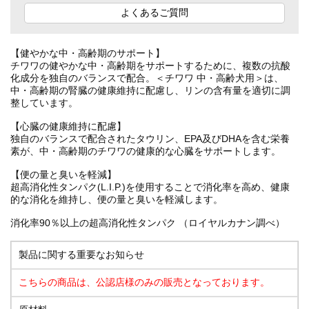
よくあるご質問
【健やかな中・高齢期のサポート】
チワワの健やかな中・高齢期をサポートするために、複数の抗酸
化成分を独自のバランスで配合。＜チワワ 中・高齢犬用＞は、
中・高齢期の腎臓の健康維持に配慮し、リンの含有量を適切に調
整しています。
【心臓の健康維持に配慮】
独自のバランスで配合されたタウリン、EPA及びDHAを含む栄養
素が、中・高齢期のチワワの健康的な心臓をサポートします。
【便の量と臭いを軽減】
超高消化性タンパク(L.I.P.)を使用することで消化率を高め、健康
的な消化を維持し、便の量と臭いを軽減します。
消化率90％以上の超高消化性タンパク （ロイヤルカナン調べ）
製品に関する重要なお知らせ
こちらの商品は、公認店様のみの販売となっております。