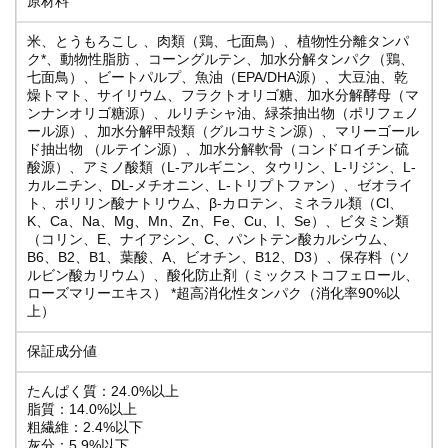
原材料
米、とうもろこし 、肉類（鶏、七面鳥）、植物性分離タンパ
ク*、動物性脂肪 、コーングルテン、加水分解タンパク（鶏、
七面鳥）、ビートパルプ、魚油（EPA/DHA源）、大豆油、乾
燥トマト、サイリウム、フラクトオリゴ糖、加水分解酵母（マ
ンナンオリゴ糖源）、ルリチシャ油、緑茶抽出物（ポリフェノ
ール源）、加水分解甲殻類（グルコサミン源）、マリーゴール
ド抽出物 （ルテイン源）、加水分解軟骨（コンドロイチン硫
酸源）、アミノ酸類（L-アルギニン、タウリン、L-リジン、L-
カルニチン、DL-メチオニン、L-トリプトファン）、ゼオライ
ト、ポリリン酸ナトリウム、β-カロテン、ミネラル類（Cl、
K、Ca、Na、Mg、Mn、Zn、Fe、Cu、I、Se）、ビタミン類
（コリン、E、ナイアシン、C、パントテン酸カルシウム、
B6、B2、B1、葉酸、A、ビオチン、B12、D3）、保存料（ソ
ルビン酸カリウム）、酸化防止剤（ミックストコフェロール、
ローズマリーエキス） *超高消化性タンパク（消化率90%以
上）
保証成分値
たんぱく質：24.0%以上
脂質：14.0%以上
粗繊維：2.4%以下
灰分：5.9%以下