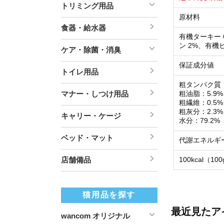
トリミング用品
原材料
食器・給水器
有機ターキー
ン 2%、有機ヒ
ケア・除菌・消臭
保証成分値
トイレ用品
粗タンパク質：
マナー・しつけ用品
粗油脂：5.9%
粗繊維：0.5%
粗灰分：2.3%
キャリー・ケージ
水分：79.2%
ベッド・マット
代謝エネルギ
店舗備品
100kcal（1
猫用品を探す
最近見たア
wancom オリジナル