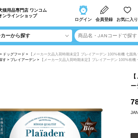
犬猫用品専門店 ワンコム
オンラインショップ
ログイン
会員登録
お気に入り
ドッグフード
【メーカー欠品入荷時期未定】プレイアーデン 100%有機 七面鳥 wet
探す
プレイアーデン
【メーカー欠品入荷時期未定】プレイアーデン 100%有機 七面鳥
【
ー
7
JA