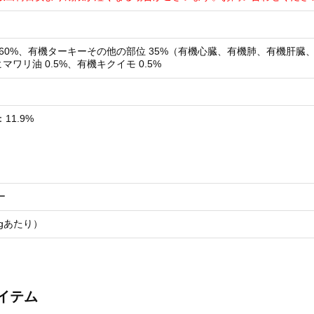
 60%、有機ターキーその他の部位 35%（有機心臓、有機肺、有機肝臓
マワリ油 0.5%、有機キクイモ 0.5%
11.9%
ー
00gあたり）
イテム