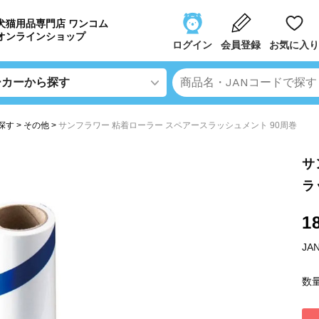
犬猫用品専門店 ワンコム
オンラインショップ
ログイン
会員登録
お気に入り
探す
その他
サンフラワー 粘着ローラー スペアースラッシュメント 90周巻
サ
ラ
1
JA
数