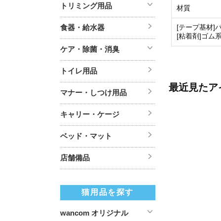
トリミング用品
材質
食器・給水器
[テープ基材]
[粘着剤]ゴム
ケア・除菌・消臭
トイレ用品
最近見たア
マナー・しつけ用品
キャリー・ケージ
ベッド・マット
店舗備品
猫用品を探す
wancom オリジナル