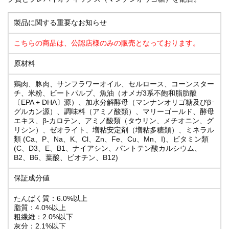
製品に関する重要なお知らせ
こちらの商品は、公認店様のみの販売となっております。
原材料
鶏肉、豚肉、サンフラワーオイル、セルロース、コーンスター
チ、米粉、ビートパルプ、魚油（オメガ3系不飽和脂肪酸
〔EPA + DHA〕源）、加水分解酵母（マンナンオリゴ糖及びβｰ
グルカン源）、調味料（アミノ酸類）、マリーゴールド、酵母
エキス、β-カロテン、アミノ酸類（タウリン、メチオニン、グ
リシン）、ゼオライト、増粘安定剤（増粘多糖類）、ミネラル
類 (Ca、P、Na、K、Cl、Zn、Fe、Cu、Mn、I)、ビタミン類
(C、D3、E、B1、ナイアシン、パントテン酸カルシウム、
B2、B6、葉酸、ビオチン、B12)
保証成分値
たんぱく質：6.0%以上
脂質：4.0%以上
粗繊維：2.0%以下
灰分：2.1%以下