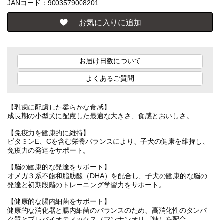
JANコード：9003579008201
お届け日数について
よくあるご質問
【乳歯に配慮した柔らかな食感】
成長期の小型犬に配慮した最適な大きさ、食感とおいしさ。
【免疫力を健康的に維持】
ビタミンE、Cを含む栄養バランスにより、子犬の健康を維持し、
免疫力の発達をサポート。
【脳の健康的な発達をサポート】
オメガ３系不飽和脂肪酸（DHA）を配合し、子犬の健康的な脳の
発達と初期段階のトレーニング学習力をサポート。
【健康的な腸内細菌をサポート】
健康的な消化器と腸内細菌のバランスのため、高消化性のタンパ
ク質とプレバイオティックス（マンナンオリゴ糖）を配合。