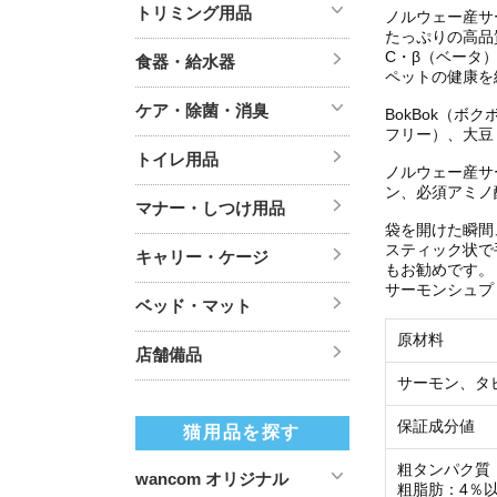
トリミング用品
ノルウェー産サ
たっぷりの高品
C・β（ベータ
食器・給水器
ペットの健康を
ケア・除菌・消臭
BokBok（
フリー）、大豆
トイレ用品
ノルウェー産サ
ン、必須アミノ
マナー・しつけ用品
袋を開けた瞬間
スティック状で
キャリー・ケージ
もお勧めです。
サーモンシュプ
ベッド・マット
原材料
店舗備品
サーモン、タ
保証成分値
猫用品を探す
粗タンパク質
wancom オリジナル
粗脂肪：4％