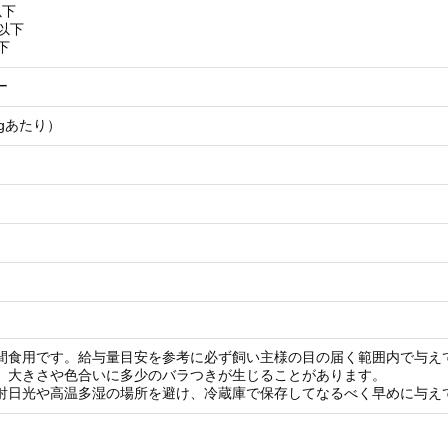
以下
以下
下
ー
00gあたり）
間食用です。給与量目安を参考に必ず飼い主様の目の届く範囲内で与え
、大きさや色合いに多少のバラつきが生じることがあります。
射日光や高温多湿の場所を避け、冷蔵庫で保存してなるべく早めに与え