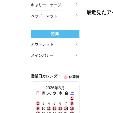
キャリー・ケージ
最近見たア
ベッド・マット
特集
アウトレット
メインバナー
営業日カレンダー
休業日
2026年8月
日
月
火
水
木
金
土
1
2
3
4
5
6
7
8
9
10
11
12
13
14
15