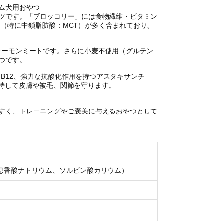
ム犬用おやつ
ツです。「ブロッコリー」には食物繊維・ビタミン
（特に中鎖脂肪酸：MCT）が多く含まれており、
産サーモンミートです。さらに小麦不使用（グルテン
つです。
B12、強力な抗酸化作用を持つアスタキサンチ
維持して皮膚や被毛、関節を守ります。
すく、トレーニングやご褒美に与えるおやつとして
息香酸ナトリウム、ソルビン酸カリウム）