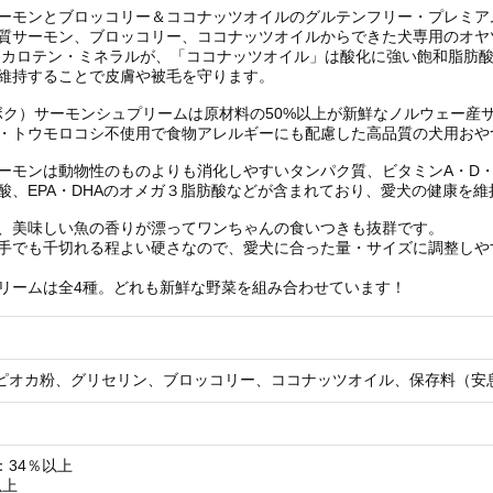
ーモンとブロッコリー＆ココナッツオイルのグルテンフリー・プレミア
質サーモン、ブロッコリー、ココナッツオイルからできた犬専用のオヤ
）カロテン・ミネラルが、「ココナッツオイル」は酸化に強い飽和脂肪酸
維持することで皮膚や被毛を守ります。
ボクボク）サーモンシュプリームは原材料の50%以上が新鮮なノルウェー
・トウモロコシ不使用で食物アレルギーにも配慮した高品質の犬用おや
ーモンは動物性のものよりも消化しやすいタンパク質、ビタミンA・D・
酸、EPA・DHAのオメガ３脂肪酸などが含まれており、愛犬の健康を
、美味しい魚の香りが漂ってワンちゃんの食いつきも抜群です。
手でも千切れる程よい硬さなので、愛犬に合った量・サイズに調整しや
リームは全4種。どれも新鮮な野菜を組み合わせています！
ピオカ粉、グリセリン、ブロッコリー、ココナッツオイル、保存料（安
：34％以上
以上