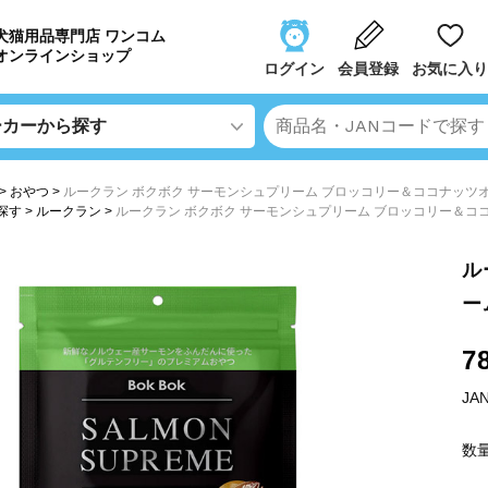
犬猫用品専門店 ワンコム
オンラインショップ
ログイン
会員登録
お気に入り
おやつ
ルークラン ボクボク サーモンシュプリーム ブロッコリー＆ココナッツ
探す
ルークラン
ルークラン ボクボク サーモンシュプリーム ブロッコリー＆コ
ル
ー
7
JA
数