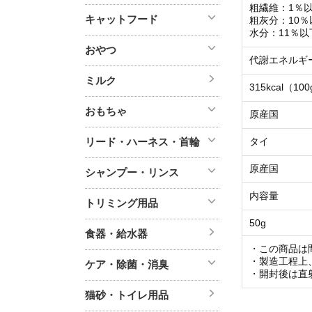
粗繊維：1％
キャットフード
粗灰分：10％
水分：11％以
おやつ
代謝エネルギ
ミルク
315kcal（1
おもちゃ
原産国
リード・ハーネス・首輪
タイ
原産国
シャンプー・リンス
内容量
トリミング用品
50g
食器・給水器
・この商品は
・製造工程上
ケア・除菌・消臭
・開封後は直
猫砂・トイレ用品