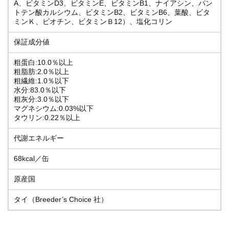
A、ビタミンD3、ビタミンE、ビタミンB1、ナイアシン、パン
トテン酸カルシウム、ビタミンB2、ビタミンB6、葉酸、ビタ
ミンＫ、ビオチン、ビタミンＢ12）、塩化コリン
保証成分値
粗蛋白:10.0％以上
粗脂肪:2.0％以上
粗繊維:1.0％以下
水分:83.0％以下
粗灰分:3.0％以下
マグネシウム:0.03%以下
タウリン:0.22％以上
代謝エネルギー
68kcal／缶
原産国
タイ（Breeder’s Choice 社）